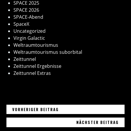
SPACE 2025
SPACE 2026
SPACE-Abend
SpaceX
Uncategorized
Virgin Galactic
Weltraumtourismus
Weltraumtourismus suborbital
Zeittunnel
Zeittunnel Ergebnisse
Zeittunnel Extras
02. AUGUST 2024 – STARLINK-G
Beitragsnavigation
VORHERIGER BEITRAG
04. 
NÄCHSTER BEITRAG