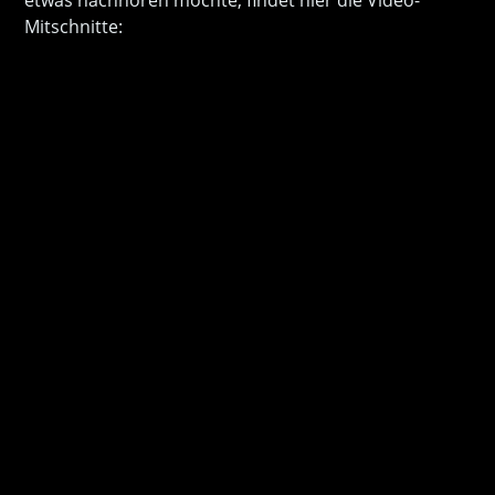
etwas nachhören möchte, findet hier die Video-
Mitschnitte: