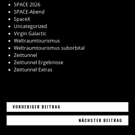
SPACE 2026
SPACE-Abend
SpaceX
Uncategorized
Virgin Galactic
Weltraumtourismus
Weltraumtourismus suborbital
Zeittunnel
Zeittunnel Ergebnisse
Zeittunnel Extras
03. MÄRZ 2023 – SPACEX STARTET
Beitragsnavigation
VORHERIGER BEITRAG
09. M
NÄCHSTER BEITRAG