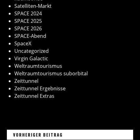
Satelliten-Markt
SPACE 2024
SPACE 2025
SPACE 2026
SPACE-Abend
SpaceX
Uncategorized
Virgin Galactic
Weltraumtourismus
Weltraumtourismus suborbital
Zeittunnel
Zeittunnel Ergebnisse
Zeittunnel Extras
27. FEBRUAR 2025 – SPACEX ST
Beitragsnavigation
VORHERIGER BEITRAG