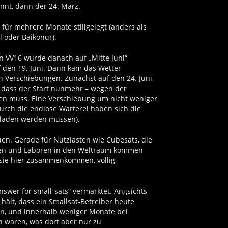
nnt, dann der 24. März.
r mehrere Monate stillgelegt (anders als
l oder Baikonur).
n VV16 wurde danach auf „Mitte Juni“
f den 19. Juni. Dann kam das Wetter
 Verschiebungen. Zunächst auf den 24. Juni,
, dass der Start nunmehr – wegen der
en muss. Eine Verschiebung um nicht weniger
urch die endlose Warterei haben sich die
geladen werden müssen).
en. Gerade für Nutzlasten wie Cubesats, die
ten und Laboren in den Weltraum kommen
ie sie hier zusammenkommen, völlig
nswer for small-sats“ vermarktet. Angsichts
ält, dass ein Smallsat-Betreiber heute
n, und innerhalb weniger Monate bei
n waren, was dort aber nur zu