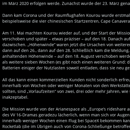
im März 2020 erfolgen werde. Zunächst wurde der 23. März gena
Dann kam Corona und der Raumflughafen Kourou wurde erstmal fü
beispielsweise die vier chinesischen Startzentren, Cape Canavera
Am 11. Mai machten Kourou wieder auf, und der Start der Missio
verschoben und später – etwas präziser – auf den 18. Danach au
dazwischen. „Höhenwinde“ waren jetzt die Ursachen von weiteren
dann auf den 26., dann auf den 28. Schließlich kam die Meldung
anhaltenden Höhenwinde – auf den 18. August verschoben werd
als weitere sieben Wochen (es gibt noch einen weiteren Grund: d
Batterien einiger der Nutzlasten soweit entladen, dass sie neu 
All das kann einen kommerziellen Kunden nicht sonderlich erfreu
innerhalb von Wochen oder weniger Monaten von den Werkstät
sollten, sind „Vorlaufzeiten“ von zwei, drei oder mehr Jahren, w
inakzeptabel.
Die Mission wurde von der Arianespace als „Europe’s rideshare a
des VV 16-Dramas geradezu lächerlich, wenn man sich vor Augen h
innerhalb weniger Wochen einen Flug bei SpaceX bekommen kan
Rocketlab (die im Übrigen auch von Corona-Schließunge betroffe